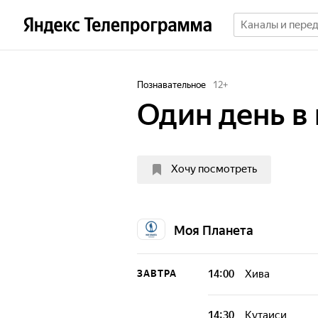
Познавательное
12
+
Один день в
Хочу посмотреть
Моя Планета
14:00
Хива
ЗАВТРА
Диана Джалалов
Хорезма - роско
14:30
Кутаиси