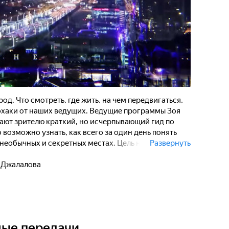
д. Что смотреть, где жить, на чем передвигаться,
йфхаки от наших ведущих. Ведущие программы Зоя
ают зрителю краткий, но исчерпывающий гид по
 возможно узнать, как всего за один день понять
х необычных и секретных местах. Цель нового
Развернуть
е, даже самое маленькое, - это большая возможность,
я. У ведущих есть один день для того, чтобы
 Джалалова
амых важных элементах большого города:
зеях, ресторанах, рынках... Проект "Один день в
льно распланировать свое время, то даже в
е те места, что принято называть must-see. А
 зрителям аутентичные уголки "для своих". Не
ные передачи