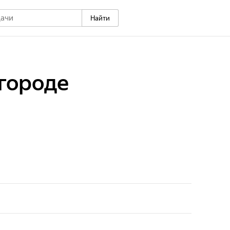
Найти
 городе
а отправляется в бывшую столицу легендарного
шную Хиву! Этот город Узбекистана, отделенный от