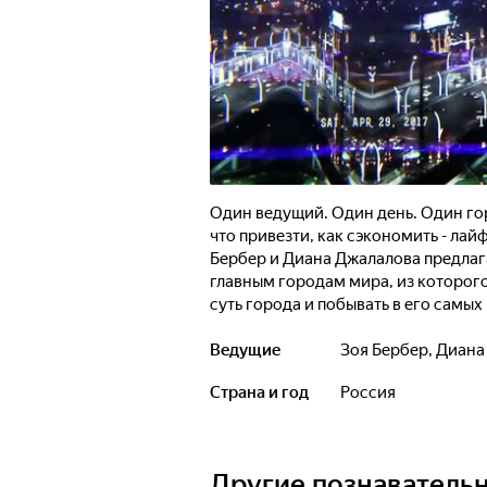
Один ведущий. Один день. Один горо
что привезти, как сэкономить - ла
Бербер и Диана Джалалова предлаг
главным городам мира, из которого
суть города и побывать в его самы
проекта - показать, что путешестви
которой нужно уметь воспользоватьс
Ведущие
Зоя Бербер
,
Диана
увидеть и рассказать зрителям о с
Страна и год
Россия
достопримечательностях, парках, му
городе" доказывает, что если прави
мегаполисе можно успеть увидеть вс
главное - ведущие найдут и покажут
Другие познаватель