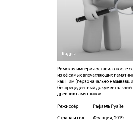
Кадры
Римская империя оставила после с
из её самых впечатляющих памятник
как Ним (первоначально называвший
беспрецедентный документальный 
древних памятников.
Режиссёр
Рафаэль Руайе
Страна и год
Франция, 2019