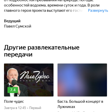
от подробностей пребывания на природе: погоды,
особенностей водоема, времени суток и года. В роли
главного героя проекта выступают его гости, через беседу
Развернуть
с которыми ведущий стремится раскрыть специфику
взглядов на рыбалку данного человека в процессе поимки
Ведущий
того или иного вида рыбы на конкретные снасти и/или
Павел Сумской
исследования конкретного водоёма. Характерные черты
проекта - юмор и оптимизм участников. Частый гость -
походная кухня. Проект не претендует на утверждение
Другие развлекательные
суперпрофессионалистского, единственно верного
подхода к поимке рыбы или непременной уникальности
передачи
водоема.
7.4
Поле чудес
Баста. Большой концерт в
Лужниках
Завтра
в 12:45
•
Первый