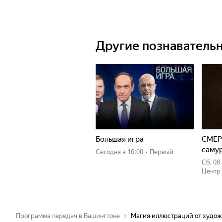
Другие познаватель
Большая игра
СМЕР
саму
Сегодня
в 16:00
•
Первый
сб, 0
Центр
Программа передач в Вашингтоне
Магия иллюстраций от художн