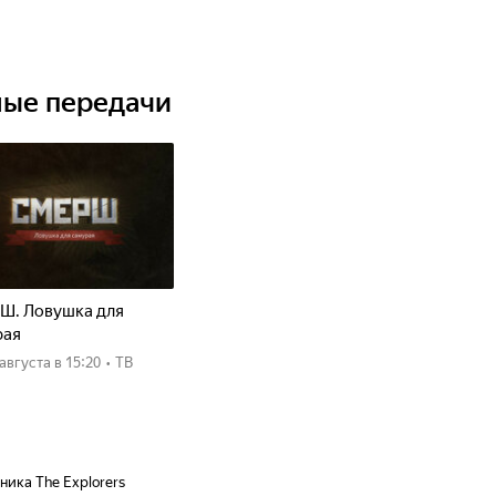
ные передачи
Ш. Ловушка для
рая
8 августа
в 15:20
•
ТВ
ика The Explorers