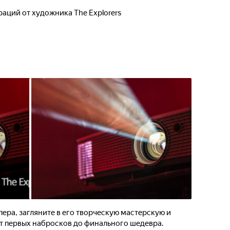
аций от художника The Explorers
пера, загляните в его творческую мастерскую и
от первых набросков до финального шедевра.