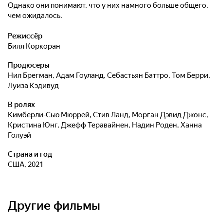
Однако они понимают, что у них намного больше общего,
чем ожидалось.
Режиссёр
Билл Коркоран
Продюсеры
Нил Брегман
,
Адам Гоуланд
,
Себастьян Баттро
,
Том Берри
,
Луиза Кэдивуд
В ролях
Кимберли-Сью Мюррей
,
Стив Ланд
,
Морган Дэвид Джонс
,
Кристина Юнг
,
Джефф Теравайнен
,
Надин Роден
,
Ханна
Голуэй
Страна и год
США, 2021
Другие фильмы