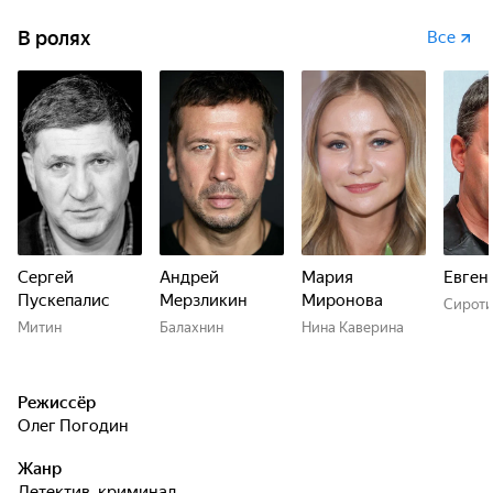
В ролях
Все
Сергей
Андрей
Мария
Евген
Пускепалис
Мерзликин
Миронова
Сирот
Митин
Балахнин
Нина Каверина
Режиссёр
Олег Погодин
Жанр
детектив, криминал