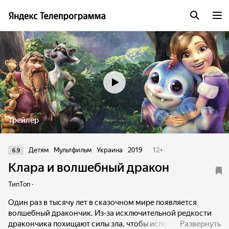
Трейлер
Детям
Мультфильм
Украина
2019
12
+
6.9
Клара и волшебный дракон
ТипТоп ·
Один раз в тысячу лет в сказочном мире появляется
волшебный дракончик. Из-за исключительной редкости
дракончика похищают силы зла, чтобы использовать его
Развернуть