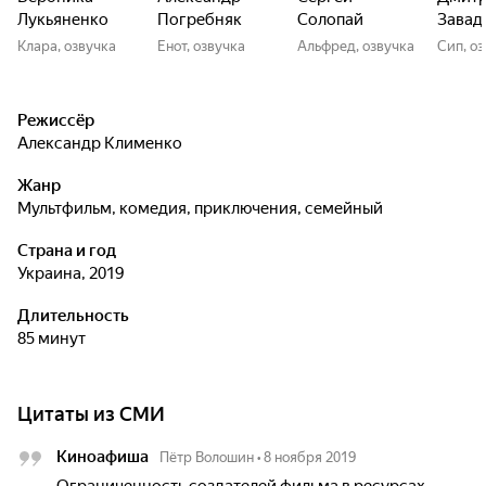
Лукьяненко
Погребняк
Солопай
Завад
Клара, озвучка
Енот, озвучка
Альфред, озвучка
Сип, о
Режиссёр
Александр Клименко
Жанр
мультфильм, комедия, приключения, семейный
Страна и год
Украина, 2019
Длительность
85 минут
Цитаты из СМИ
Киноафиша
Пётр Волошин
•
8 ноября 2019