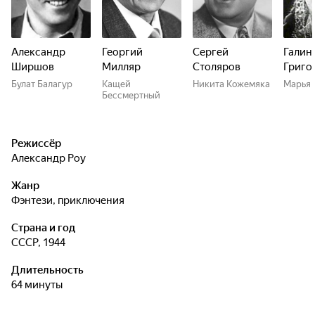
Александр
Георгий
Сергей
Галин
Ширшов
Милляр
Столяров
Григо
Булат Балагур
Кащей
Никита Кожемяка
Марья 
Бессмертный
Режиссёр
Александр Роу
Жанр
фэнтези, приключения
Страна и год
СССР, 1944
Длительность
64 минуты