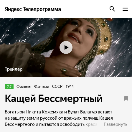
Трейлер
Фильмы
Фэнтези
СССР
1944
7.7
Кащей Бессмертный
Богатыри Никита Кожемяка и Булат Балагур встают
на защиту земли русской от вражьих полчищ Кащея
Бессмертного и пытаются освободить красавицу Марью
Развернуть
Моревну.