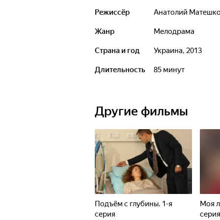
Режиссёр
Анатолий Матешк
Жанр
мелодрама
Страна и год
Украина, 2013
Длительность
85 минут
Другие фильмы
Подъём с глубины. 1-я
Моя л
серия
сери