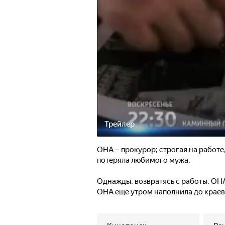
Трейлер
ОНА – прокурор; строгая на работе
потеряла любимого мужа.
Однажды, возвратясь с работы, ОНА
ОНА еще утром наполнила до краев, 
к утру обнаруживает вазу располо
Следы чужого присутствия в квартир