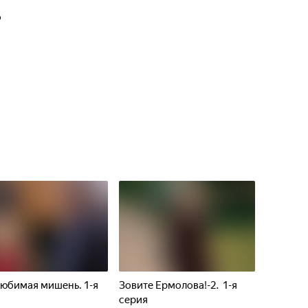
о
юбимая мишень. 1-я
Зовите Ермолова!-2. 1-я
я
серия