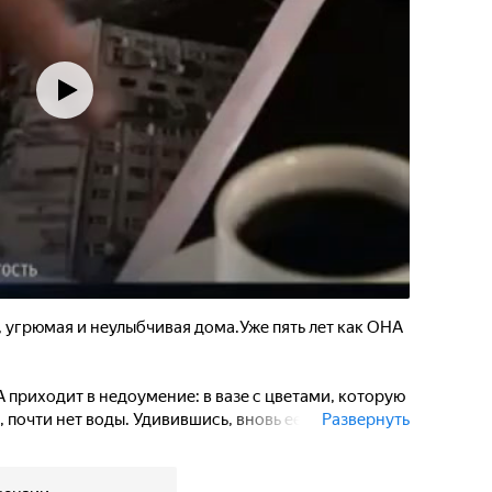
, угрюмая и неулыбчивая дома.Уже пять лет как ОНА
 приходит в недоумение: в вазе с цветами, которую
почти нет воды. Удивившись, вновь ее наполняет, а
Развернуть
винившейся. Дальше – больше…
е доводят ЕЁ до отчаяния: то ли ОНА сходит с ума,