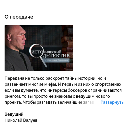
О передаче
Передача не только раскроет тайны истории, но и
развенчает многие мифы. И первый из них о спортсменах:
если вы думаете, что интересы боксеров ограничиваются
рингом, то вы просто не знакомы с ведущим нового
проекта. Чтобы разгадать величайшие загадки истории,
Развернуть
"МИР" пригласил особого эксперта - Николая Валуева.
Многогранные таланты и широкий круг интересов
Ведущий
Николая давно известны публике: спорт, роли в кино и
Николай Валуев
сериалах, работа на телевидении и радио.