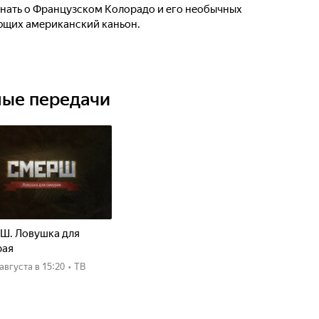
знать о Французском Колорадо и его необычных
ющих американский каньон.
ные передачи
Ш. Ловушка для
рая
8 августа
в 15:20
•
ТВ