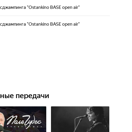
сджампинга "Ostankino BASE open air"
сджампинга "Ostankino BASE open air"
ьные передачи