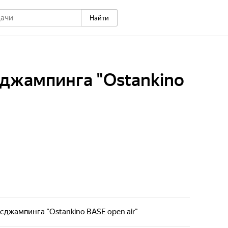
Найти
джампинга "Ostankino
сджампинга "Ostankino BASE open air"