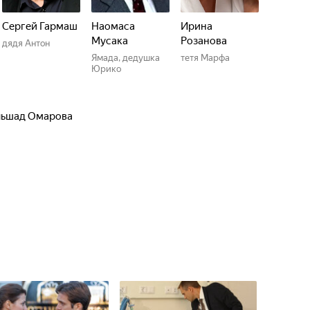
Сергей Гармаш
Наомаса
Ирина
Мусака
Розанова
дядя Антон
Ямада, дедушка
тетя Марфа
Юрико
льшад Омарова