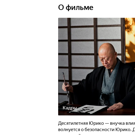
внучки влиятельного преступника, 
О фильме
он теперь обязан служить ей всю ж
с законом и переводом.
Кадры
Десятилетняя Юрико — внучка влия
волнуется о безопасности Юрико. 