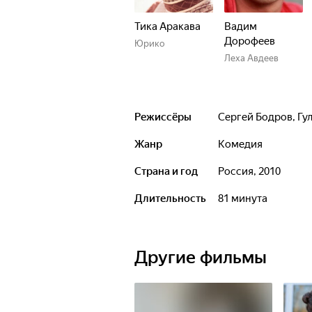
Тика Аракава
Вадим
Дорофеев
Юрико
Леха Авдеев
Режиссёры
Сергей Бодров
,
Гу
Жанр
комедия
Страна и год
Россия, 2010
Длительность
81 минута
Другие фильмы