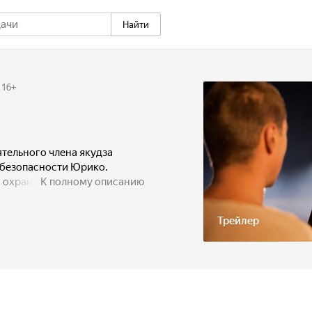
Найти
16
+
ы
тельного члена якудза
 безопасности Юрико.
охраной, и даже в школу её
К полному описанию
нажды жизнь Юрико
а решает отправить её
Трейлер
огоды самолёту приходится
 юге России. Телохранитель
еперь Юрико остаётся одна
ход из сложившейся
 беглого преступника Лёху,
 становится должником