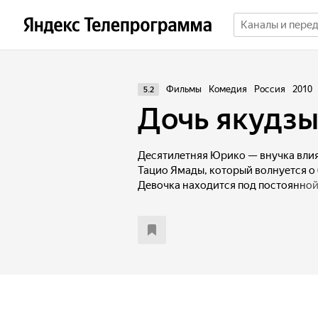
Фильмы
Комедия
Россия
2010
5.2
Дочь якудз
Десятилетняя Юрико — внучка влия
Тацио Ямады, который волнуется о
Девочка находится под постоянной 
сопровождают телохранители. Од
оказывается под угрозой, и дедушк
авиарейсом в Рим. Из-за плохой п
совершить вынужденную посадку на
из-за преследования исчезает, и т
в незнакомой стране. Она ищет вы
ситуации и на своём пути встречает
которому спасает жизнь. Так Лёха