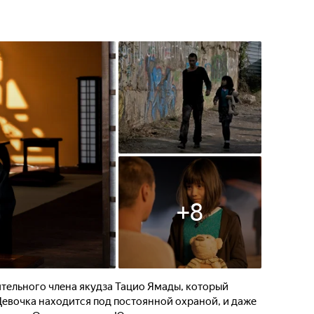
и по японской традиции гири
изнь, несмотря на трудности
+
8
тельного члена якудза Тацио Ямады, который
Девочка находится под постоянной охраной, и даже