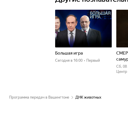
Большая игра
СМЕР
саму
Сегодня
в 16:00
•
Первый
сб, 0
Центр
Программа передач в Вашингтоне
ДНК животных