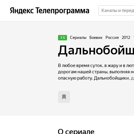
Сериалы
Боевик
Россия
2012
7.5
Дальнобой
В любое время суток, в жару и в лю
дорогам нашей страны, выполняя н
опасную работу. Дальнобойщики, д
только пункт назначения, но и нов
трудности, нечаянные радости, рис
новые истории, правдивые и невер
большегрузного трейлера Федор И
поладить со своим новым напарни
смешливым Сашком. Да и что может
совершенно разных характеров, дв
дело доходит даже до ссор, но вс
O сериале