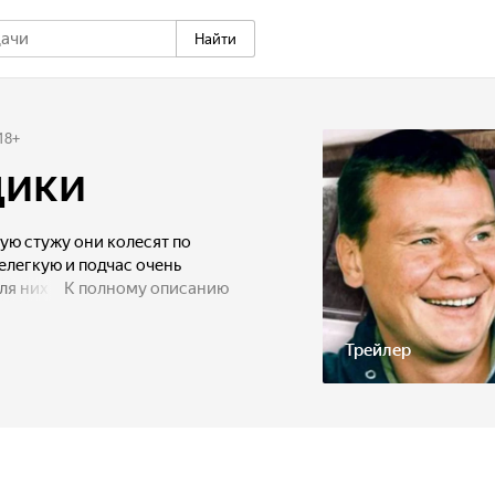
Найти
18
+
щики
тую стужу они колесят по
елегкую и подчас очень
ля них каждый рейс — это не
К полному описанию
ые встречи, неожиданные
к и везение, и конечно —
Трейлер
оятные! Бывалый шофер
ваныч никак не может
ком, легкомысленным и
 быть общего у двух
ух разных поколений? Порой
який раз дальнобойщиков