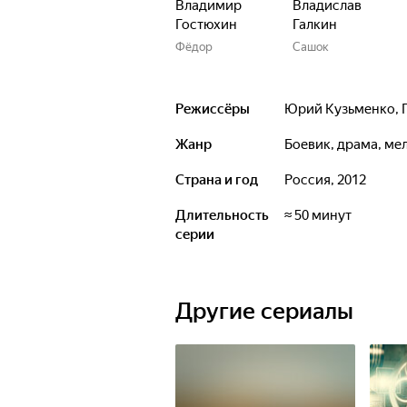
Владимир
Владислав
Гостюхин
Галкин
Фёдор
Сашок
Режиссёры
Юрий Кузьменко
,
Жанр
боевик, драма, м
Страна и год
Россия, 2012
Длительность
≈ 50 минут
серии
Другие сериалы