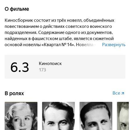
О фильме
Киносборник состоит из трёх новелл, объединённых
повествованием о действиях советского воинского
подразделения. Содержание одного из документов,
найденных в фашистском штабе, является сюжетной
основой новеллы «Квартал № 14». Новелла «Синие скалы»
Развернуть
воспроизводит рассказ спасённой советскими воинами
чешской девушки. Операция воинского подразделения по
6.3
высадке десанта составляет содержание заключительной
Кинопоиск
новеллы «Маяк».
173
«Квартал № 14». Оккупированная Польша. Ночную
тишину небольшого польского города нарушает
В ролях
Все
пистолетный выстрел — польский рабочий убил
немецкого офицера. Приказ фашистского командования
гласит: оцепить квартал № 14, в районе которого
произошло убийство, выстроить всех жителей и
расстрелять каждого десятого, если виновник не будет
выдан...