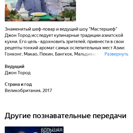
Знаменитый шеф-повар и ведущий шоу "Мастершеф"
Джон Тород исследует кулинарные традиции азиатской
кухни. Его цель - вдохновить зрителей, привнести в свои
рецепты тонкий аромат самых ослепительных мест Азии:
Гонконг, Макао, Пекин, Бангкок, Мальдивы и Индия. В
Развернуть
каждой серии Джон будет знакомиться с колоритным
стритфудом, рецептами лучших шеф-поваров шикарных
Ведущий
отелей и ресторанов. Дегустировать традиционные
Джон Тород
блюда в гостях у местных жителей, узнавать секретные
Страна и год
способы приготовления блюд, а в конце, применив новые
Великобритания, 2017
знания и особенности той или иной кухни, ведущий
приготовит свое собственное блюдо.
Другие познавательные передачи