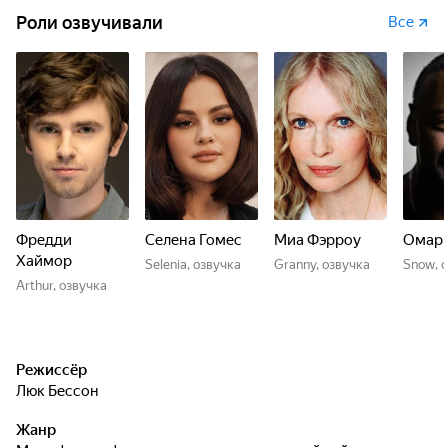
Роли озвучивали
Все
Фредди
Селена Гомес
Миа Фэрроу
Омар 
Хаймор
Selenia, озвучка
Granny, озвучка
Snow, 
Arthur, озвучка
Режиссёр
Люк Бессон
Жанр