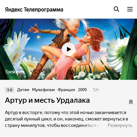
Трейлер
Детям
Мультфильм
Франция
2009
12
+
5.9
Артур и месть Урдалака
Артур в восторге, потому что этой ночью заканчивается
десятый лунный цикл, и он, наконец, сможет вернуться в
страну минипутов, чтобы воссоединиться с Селенией. В
Развернуть
деревне минипуты приготовили в его честь роскошный