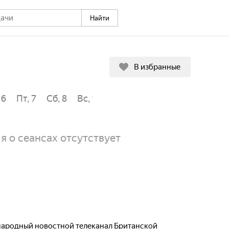
Найти
В избранные
 6
Пт, 7
Сб, 8
Вс, 9
Пн, 10
Вт, 11
Ср, 12
Чт,
 о сеансах отсутствует
народный новостной телеканал Британской